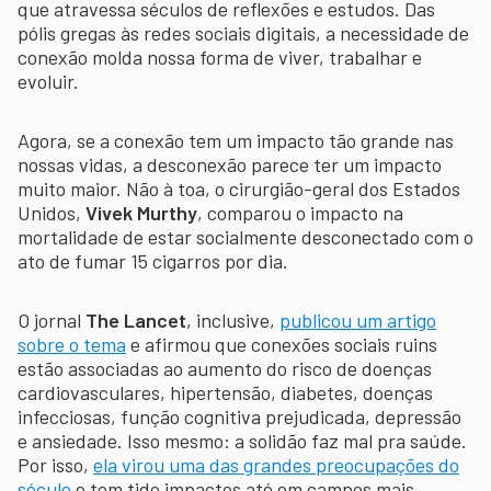
que atravessa séculos de reflexões e estudos. Das
pólis gregas às redes sociais digitais, a necessidade de
conexão molda nossa forma de viver, trabalhar e
evoluir.
Agora, se a conexão tem um impacto tão grande nas
nossas vidas, a desconexão parece ter um impacto
muito maior. Não à toa, o cirurgião-geral dos Estados
Unidos,
Vivek Murthy
, comparou o impacto na
mortalidade de estar socialmente desconectado com o
ato de fumar 15 cigarros por dia.
O jornal
The Lancet
, inclusive,
publicou um artigo
sobre o tema
e afirmou que conexões sociais ruins
estão associadas ao aumento do risco de doenças
cardiovasculares, hipertensão, diabetes, doenças
infecciosas, função cognitiva prejudicada, depressão
e ansiedade. Isso mesmo: a solidão faz mal pra saúde.
Por isso,
ela virou uma das grandes preocupações do
século
e tem tido impactos até em campos mais