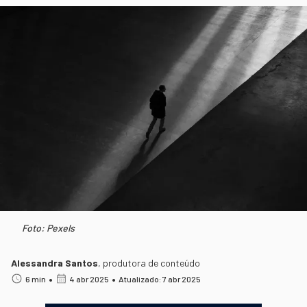
Foto: Pexels
Alessandra Santos
,
produtora de conteúdo
•
•
6 min
4 abr 2025
Atualizado: 7 abr 2025