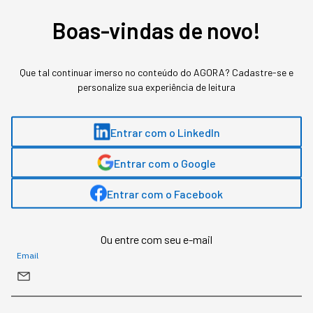
posicionando-se na vanguarda da revolução digital.
Saiba mais detalhes aqui.
Boas-vindas de novo!
Que tal continuar imerso no conteúdo do AGORA? Cadastre-se e
Gostou deste conteúdo? Deixa que a gente te avisa
quando surgirem assuntos relacionados!
personalize sua experiência de leitura
ME AVISE
Entrar com o LinkedIn
Entrar com o Google
Entrar com o Facebook
Ou entre com seu e-mail
Email