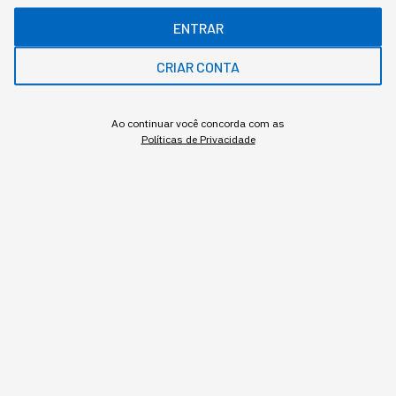
ENTRAR
CRIAR CONTA
Ao continuar você concorda com as
Políticas de Privacidade
Assuntos relacionados
Inteligencia Emocional
Tecnologia
Inovação
Tiago Perri
,
Sócio e Consultor de IA na StartSe
Tiago é Sócio e Consultor de Inteligência Artificial na StartSe, atuando na
capacitação de profissionais e empresas para a adoção estratégica de
tecnologias de ponta. Formado em Análise e Desenvolvimento de Sistemas
pela UTFPR, possui sólida trajetória em UI & UX Design, inteligência artificial
e desenvolvimento front-end, com forte atuação na prototipação e
implementação de soluções de alto impacto. Reconhecido como LinkedIn