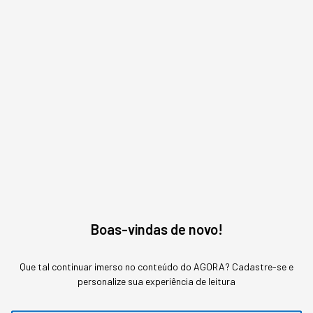
MAIS SOBRE O ASSUNTO
Leia o próximo artigo
GESTÃO DE PESSOAS
A guerra por talentos em IA
agora começa no estágio
Ofertas de US$ 700 mil antes da formatura
Boas-vindas de novo!
estão drenando o funil acadêmico que alimenta
a própria inteligência artificial
Que tal continuar imerso no conteúdo do AGORA? Cadastre-se e
personalize sua experiência de leitura