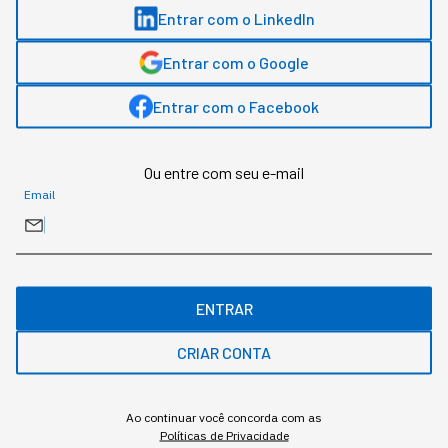
Entrar com o LinkedIn
Entrar com o Google
Entrar com o Facebook
Ou entre com seu e-mail
Email
Mesas de trading e laboratórios de IA disputam os mesmos
doutorandos, e o recrutamento passou a acontecer antes do
ENTRAR
diploma.
CRIAR CONTA
Redação StartSe
,
Redator
•
•
12 min
5 ago 2026
Atualizado: 5 ago 2026
Ao continuar você concorda com as
Políticas de Privacidade