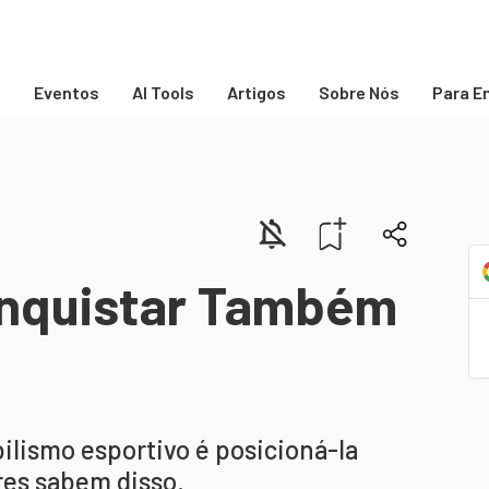
s
Eventos
AI Tools
Artigos
Sobre Nós
Para E
onquistar Também
ilismo esportivo é posicioná-la
eres sabem disso.