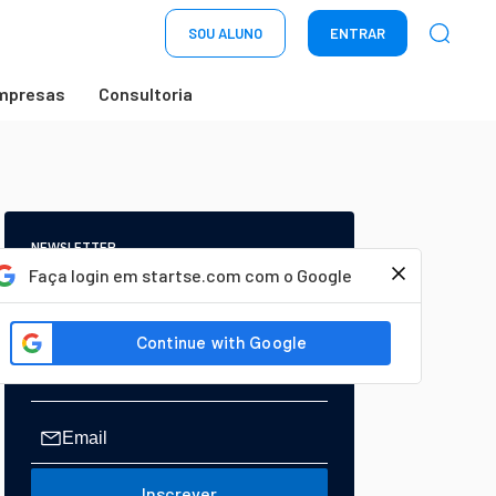
SOU ALUNO
ENTRAR
mpresas
Consultoria
NEWSLETTER
Start Seu dia:
Faça login em startse.com com o Google
A Newsletter do AGORA!
Inscrever