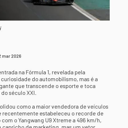
i
2 mar 2026
ntrada na Fórmula 1, revelada pela
curiosidade do automobilismo, mas é a
gante que transcende o esporte e toca
l do século XXI.
nsolidou como a maior vendedora de veículos
que recentemente estabeleceu o recorde de
o com o Yangwang U9 Xtreme a 496 km/h,
m capricho de marketing, mas um vetor