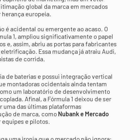
gitimação global da marca em mercados
r herança europeia.
 é acidental ou emergente ao acaso. O
ula 1, ampliou significativamente o papel
os e, assim, abriu as portas para fabricantes
eletrificação. Essa mudança já atraiu Audi,
pistas de corrida.
a de baterias e possui integração vertical
que montadoras ocidentais ainda tentam
 como um laboratório de desenvolvimento
oplada. Afinal, a Fórmula 1 deixou de ser
r uma das últimas plataformas
rução de marca, como
Nubank e Mercado
equipes e pilotos.
rega uma ironia que o mercado não ignora: