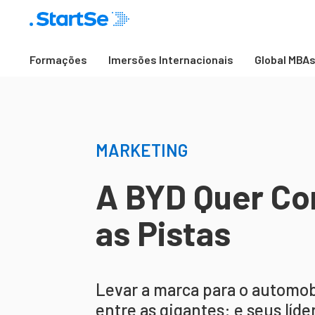
Formações
Imersões Internacionais
Global MBA
MARKETING
A BYD Quer C
as Pistas
Levar a marca para o automob
entre as gigantes: e seus líd