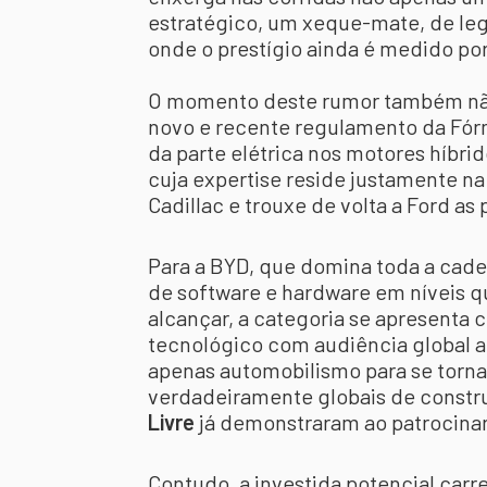
estratégico, um xeque-mate, de le
onde o prestígio ainda é medido po
O momento deste rumor também não
novo e recente regulamento da Fórm
da parte elétrica nos motores híbrid
cuja expertise reside justamente na 
Cadillac e trouxe de volta a Ford as 
Para a BYD, que domina toda a cadei
de software e hardware em níveis 
alcançar, a categoria se apresenta
tecnológico com audiência global ac
apenas automobilismo para se torna
verdadeiramente globais de const
Livre
já demonstraram ao patrocinar 
Contudo, a investida potencial car