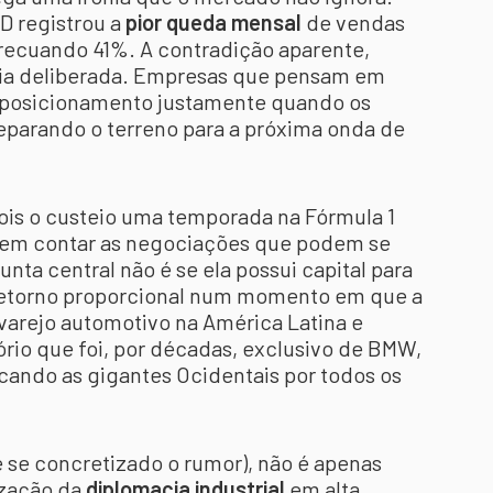
D registrou a
pior queda mensal
de vendas
ecuando 41%. A contradição aparente,
gia deliberada. Empresas que pensam em
 posicionamento justamente quando os
eparando o terreno para a próxima onda de
 pois o custeio uma temporada na Fórmula 1
sem contar as negociações que podem se
unta central não é se ela possui capital para
 retorno proporcional num momento em que a
arejo automotivo na América Latina e
rio que foi, por décadas, exclusivo de BMW,
ando as gigantes Ocidentais por todos os
(e se concretizado o rumor), não é apenas
ização da
diplomacia industrial
em alta