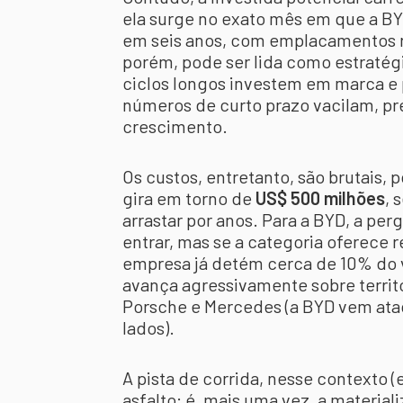
ela surge no exato mês em que a BY
em seis anos, com emplacamentos r
porém, pode ser lida como estraté
ciclos longos investem em marca e
números de curto prazo vacilam, pr
crescimento.
Os custos, entretanto, são brutais,
gira em torno de
US$ 500 milhões
, 
arrastar por anos. Para a BYD, a perg
entrar, mas se a categoria oferece
empresa já detém cerca de 10% do v
avança agressivamente sobre territó
Porsche e Mercedes (a BYD vem atac
lados).
A pista de corrida, nesse contexto 
asfalto: é, mais uma vez, a material