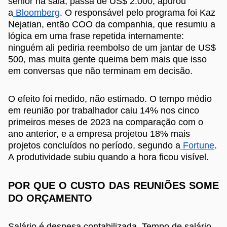
sênior na sala, passa de US$ 2.000, apurou
a
Bloomberg
. O responsável pelo programa foi Kaz
Nejatian, então COO da companhia, que resumiu a
lógica em uma frase repetida internamente:
ninguém ali pediria reembolso de um jantar de US$
500, mas muita gente queima bem mais que isso
em conversas que não terminam em decisão.
O efeito foi medido, não estimado. O tempo médio
em reunião por trabalhador caiu 14% nos cinco
primeiros meses de 2023 na comparação com o
ano anterior, e a empresa projetou 18% mais
projetos concluídos no período, segundo a
Fortune
.
A produtividade subiu quando a hora ficou visível.
POR QUE O CUSTO DAS REUNIÕES SOME
DO ORÇAMENTO
Salário é despesa contabilizada. Tempo de salário