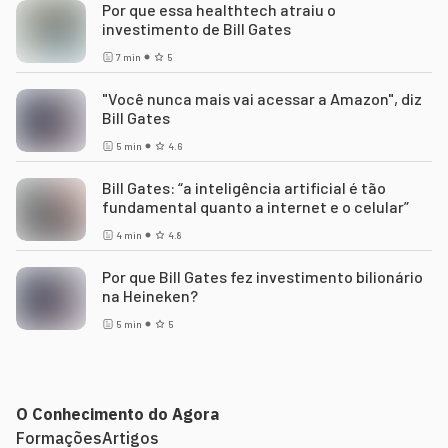
Por que essa healthtech atraiu o
investimento de Bill Gates
7
min
5
"Você nunca mais vai acessar a Amazon", diz
Bill Gates
5
min
4.6
Bill Gates: “a inteligência artificial é tão
fundamental quanto a internet e o celular”
4
min
4.8
Por que Bill Gates fez investimento bilionário
na Heineken?
5
min
5
O Conhecimento do Agora
Formações
Artigos