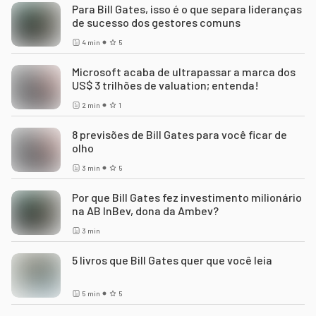
Para Bill Gates, isso é o que separa lideranças
de sucesso dos gestores comuns
4
min
5
Microsoft acaba de ultrapassar a marca dos
US$ 3 trilhões de valuation; entenda!
2
min
1
8 previsões de Bill Gates para você ficar de
olho
3
min
5
Por que Bill Gates fez investimento milionário
na AB InBev, dona da Ambev?
3
min
5 livros que Bill Gates quer que você leia
5
min
5