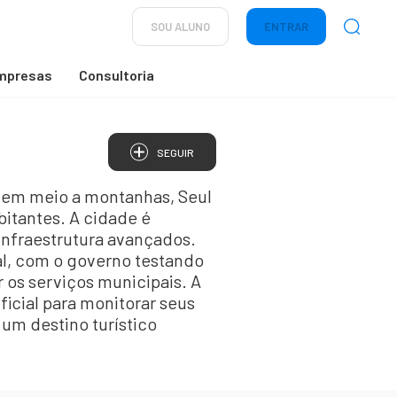
SOU ALUNO
ENTRAR
mpresas
Consultoria
SEGUIR
n, em meio a montanhas, Seul
itantes. A cidade é
 infraestrutura avançados.
al, com o governo testando
 os serviços municipais. A
icial para monitorar seus
 um destino turístico