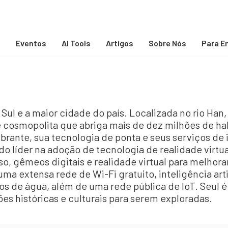
s
Eventos
AI Tools
Artigos
Sobre Nós
Para E
o Sul e a maior cidade do país. Localizada no rio Ha
cosmopolita que abriga mais de dez milhões de hab
ibrante, sua tecnologia de ponta e seus serviços de
o líder na adoção de tecnologia de realidade virtu
, gêmeos digitais e realidade virtual para melhorar
 extensa rede de Wi-Fi gratuito, inteligência artif
os de água, além de uma rede pública de IoT. Seul é
es históricas e culturais para serem exploradas.