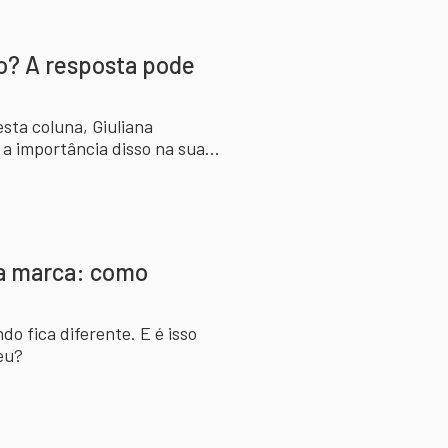
o? A resposta pode
esta coluna, Giuliana
 a importância disso na sua
da marca: como
o fica diferente. E é isso
eu?