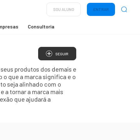
SOU ALUNO
ENTRAR
mpresas
Consultoria
SEGUIR
a seus produtos dos demais e
o que a marca significa e o
ito seja alinhado com o
 e a tornar a marca mais
nexão que ajudará a