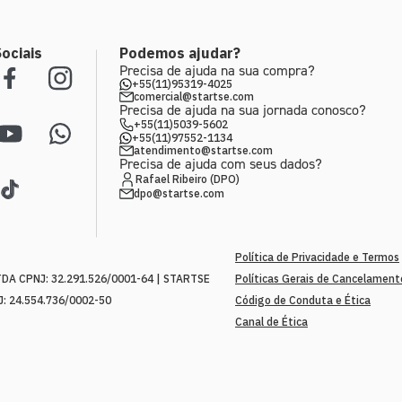
ociais
Podemos ajudar?
Precisa de ajuda na sua compra?
+55(11)95319-4025
comercial@startse.com
Precisa de ajuda na sua jornada conosco?
+55(11)5039-5602
+55(11)97552-1134
atendimento@startse.com
Precisa de ajuda com seus dados?
Rafael Ribeiro (DPO)
dpo@startse.com
Política de Privacidade e Termos
A CPNJ: 32.291.526/0001-64 | STARTSE
Políticas Gerais de Cancelamen
: 24.554.736/0002-50
Código de Conduta e Ética
Canal de Ética