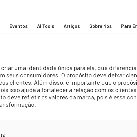
s
Eventos
AI Tools
Artigos
Sobre Nós
Para E
criar uma identidade única para ela, que diferenci
 seus consumidores. O propósito deve deixar claro 
eus clientes. Além disso, é importante que o propós
s isso ajuda a fortalecer a relação com os clientes
ito deve refletir os valores da marca, pois é essa co
transformação.
ito