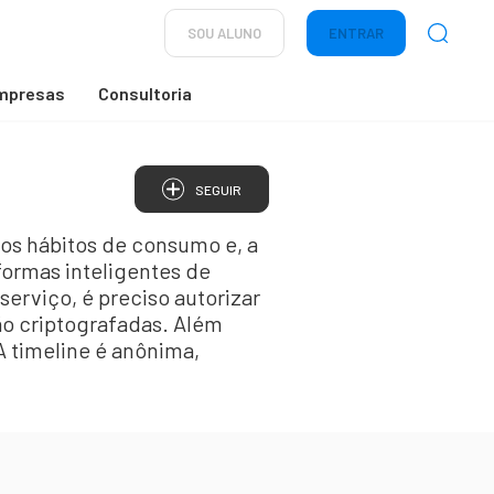
SOU ALUNO
ENTRAR
mpresas
Consultoria
SEGUIR
r os hábitos de consumo e, a
formas inteligentes de
serviço, é preciso autorizar
ão criptografadas. Além
 A timeline é anônima,