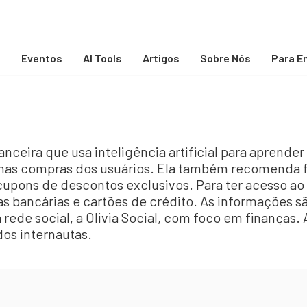
s
Eventos
AI Tools
Artigos
Sobre Nós
Para E
nanceira que usa inteligência artificial para aprende
ximas compras dos usuários. Ela também recomenda 
 cupons de descontos exclusivos. Para ter acesso ao 
s bancárias e cartões de crédito. As informações s
ia rede social, a Olivia Social, com foco em finanças.
os internautas.