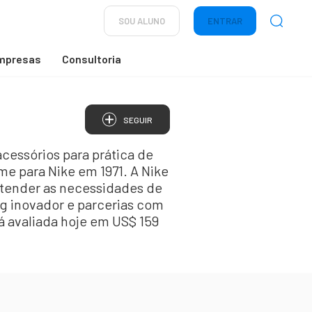
SOU ALUNO
ENTRAR
mpresas
Consultoria
SEGUIR
cessórios para prática de
e para Nike em 1971. A Nike
atender as necessidades de
ng inovador e parcerias com
tá avaliada hoje em US$ 159