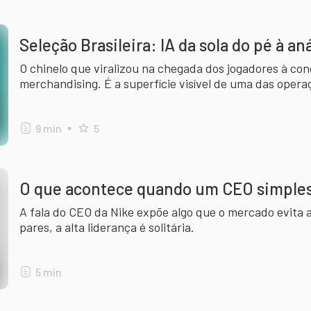
Seleção Brasileira: IA da sola do pé à 
O chinelo que viralizou na chegada dos jogadores à co
merchandising. É a superfície visível de uma das opera
esporte mais sofisticadas do mundo.
9
min
5
O que acontece quando um CEO simple
A fala do CEO da Nike expõe algo que o mercado evita 
pares, a alta liderança é solitária.
5
min