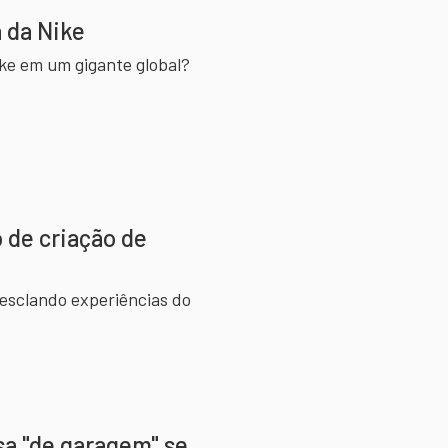
a da Nike
ke em um gigante global?
o de criação de
mesclando experiências do
a "de garagem" se