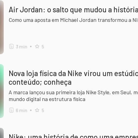
Air Jordan: o salto que mudou a históri
Como uma aposta em Michael Jordan transformou a Ni
3
min
5
Nova loja física da Nike virou um estúdi
conteúdo; conheça
A marca lançou sua primeira loja Nike Style, em Seul, 
mundo digital na estrutura física
6
min
5
Nike: uma história de como uma empres