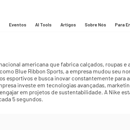
s
Eventos
AI Tools
Artigos
Sobre Nós
Para E
acional americana que fabrica calçados, roupas e a
como Blue Ribbon Sports, a empresa mudou seu nom
gos esportivos e busca inovar constantemente para 
 empresa investe em tecnologias avançadas, marketi
 engajar em projetos de sustentabilidade. A Nike es
 cada 5 segundos.