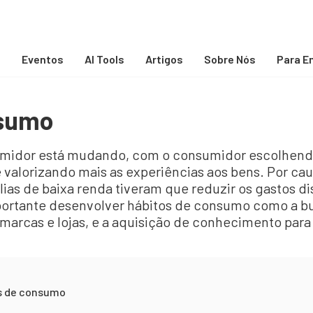
s
Eventos
AI Tools
Artigos
Sobre Nós
Para E
nsumo
idor está mudando, com o consumidor escolhendo
 valorizando mais as experiências aos bens. Por cau
lias de baixa renda tiveram que reduzir os gastos di
mportante desenvolver hábitos de consumo como a bu
 marcas e lojas, e a aquisição de conhecimento par
s de consumo