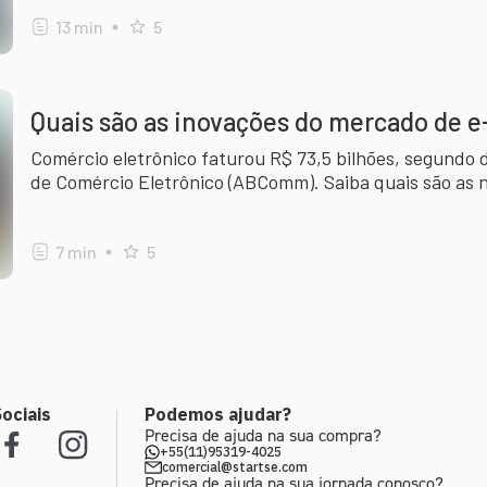
13
min
5
Quais são as inovações do mercado de
Comércio eletrônico faturou R$ 73,5 bilhões, segundo 
de Comércio Eletrônico (ABComm). Saiba quais são as 
movimentando o setor!
7
min
5
ociais
Podemos ajudar?
Precisa de ajuda na sua compra?
+55(11)95319-4025
comercial@startse.com
Precisa de ajuda na sua jornada conosco?