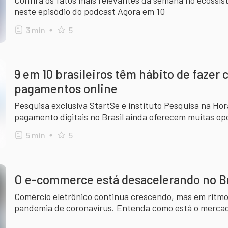
Confira os fatos mais relevantes da semana no ecossis
neste episódio do podcast Agora em 10
3
min
5
9 em 10 brasileiros têm hábito de fazer
pagamentos online
Pesquisa exclusiva StartSe e instituto Pesquisa na Ho
pagamento digitais no Brasil ainda oferecem muitas o
5
min
5
O e-commerce está desacelerando no Br
Comércio eletrônico continua crescendo, mas em ritm
pandemia de coronavírus. Entenda como está o mercado
as profissões que mais vão crescer no setor