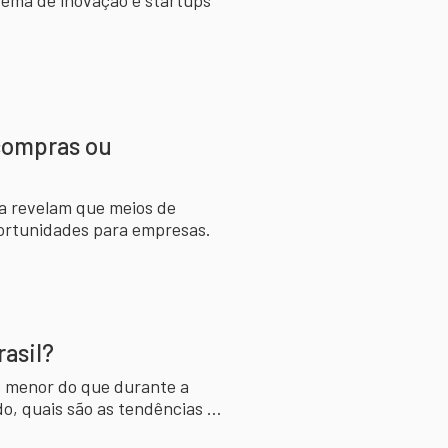
tema de inovação e startups
 compras ou
ra revelam que meios de
portunidades para empresas.
asil?
o menor do que durante a
, quais são as tendências e