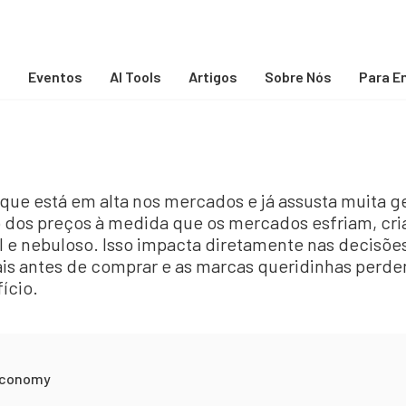
s
Eventos
AI Tools
Artigos
Sobre Nós
Para E
e está em alta nos mercados e já assusta muita gen
 dos preços à medida que os mercados esfriam, cr
l e nebuloso. Isso impacta diretamente nas decisõ
is antes de comprar e as marcas queridinhas perd
ício.
economy