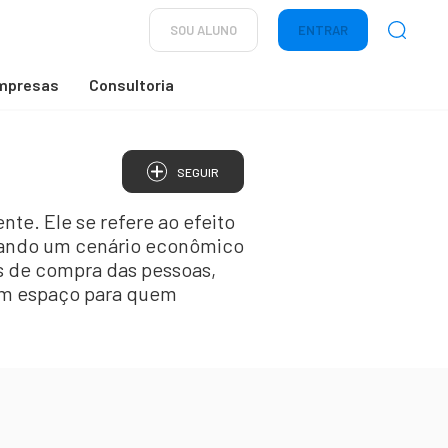
SOU ALUNO
ENTRAR
mpresas
Consultoria
SEGUIR
te. Ele se refere ao efeito
iando um cenário econômico
es de compra das pessoas,
em espaço para quem