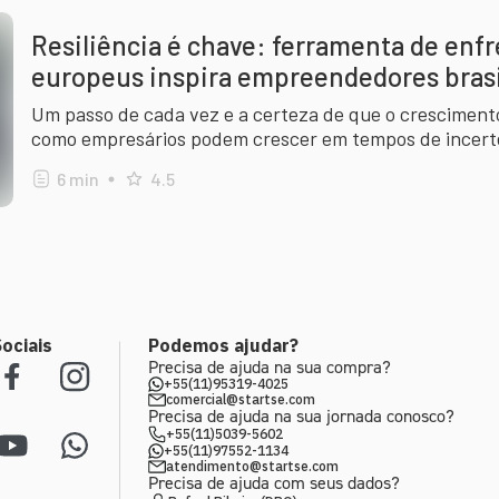
Resiliência é chave: ferramenta de en
europeus inspira empreendedores brasi
Um passo de cada vez e a certeza de que o cresciment
como empresários podem crescer em tempos de incerte
6
min
4.5
ociais
Podemos ajudar?
Precisa de ajuda na sua compra?
+55(11)95319-4025
comercial@startse.com
Precisa de ajuda na sua jornada conosco?
+55(11)5039-5602
+55(11)97552-1134
atendimento@startse.com
Precisa de ajuda com seus dados?