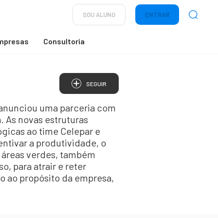
SOU ALUNO
ENTRAR
mpresas
Consultoria
SEGUIR
 anunciou uma parceria com
a. As novas estruturas
ógicas ao time Celepar e
entivar a produtividade, o
e áreas verdes, também
, para atrair e reter
o ao propósito da empresa,