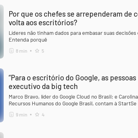
Por que os chefes se arrependeram de 
volta aos escritórios?
Líderes não tinham dados para embasar suas decisões e
Entenda porquê
8
min
5
“Para o escritório do Google, as pessoas
executivo da big tech
Marco Bravo, líder do Google Cloud no Brasil; e Carolina
Recursos Humanos do Google Brasil, contam à StartSe 
escritório físico em tempos em que muitas pessoas não
9
min
4
Confira!