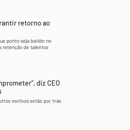
antir retorno ao
ue ponto seja batido no
a retenção de talentos
omprometer”, diz CEO
s
tros motivos estão por trás