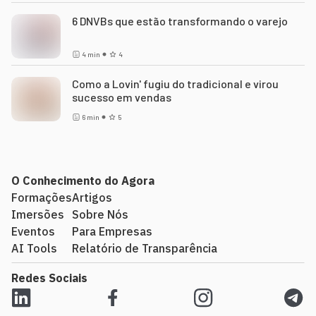
6 DNVBs que estão transformando o varejo
4
min
4
Como a Lovin' fugiu do tradicional e virou
sucesso em vendas
6
min
5
O Conhecimento do Agora
Formações
Artigos
Imersões
Sobre Nós
Eventos
Para Empresas
AI Tools
Relatório de Transparência
Redes Sociais