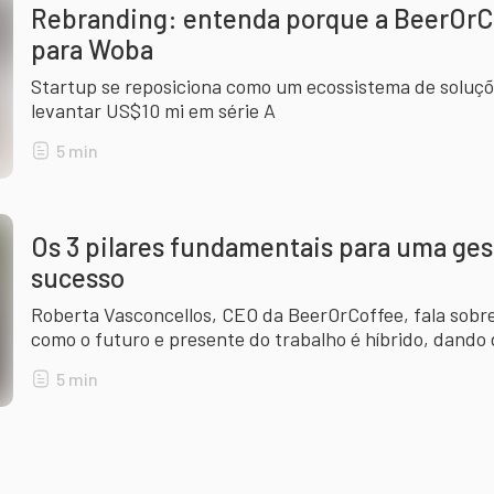
Rebranding: entenda porque a BeerOr
para Woba
Startup se reposiciona como um ecossistema de soluçõe
levantar US$10 mi em série A
5
min
Os 3 pilares fundamentais para uma ge
sucesso
Roberta Vasconcellos, CEO da BeerOrCoffee, fala sobr
como o futuro e presente do trabalho é híbrido, dando
adaptarem
5
min