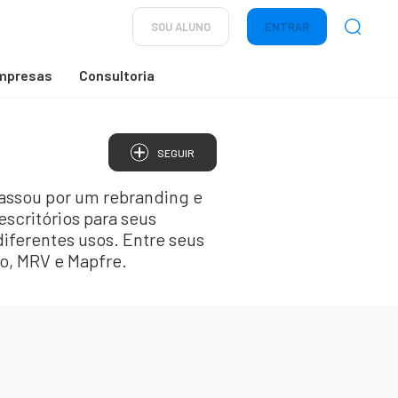
SOU ALUNO
ENTRAR
mpresas
Consultoria
SEGUIR
assou por um rebranding e
scritórios para seus
diferentes usos. Entre seus
xo, MRV e Mapfre.