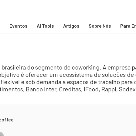
s
Eventos
AI Tools
Artigos
Sobre Nós
Para E
 brasileira do segmento de coworking. A empresa p
bjetivo é oferecer um ecossistema de soluções de e
 flexível e sob demanda a espaços de trabalho para 
stimentos, Banco Inter, Creditas, iFood, Rappi, Sode
coffee