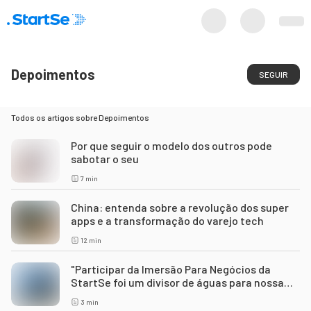
Depoimentos
SEGUIR
Todos os artigos sobre
Depoimentos
Por que seguir o modelo dos outros pode
sabotar o seu
7
min
China: entenda sobre a revolução dos super
apps e a transformação do varejo tech
12
min
"Participar da Imersão Para Negócios da
StartSe foi um divisor de águas para nossa
empresa [a Totvs]"
3
min