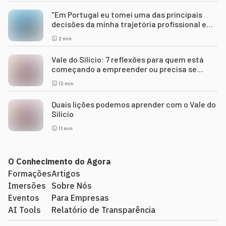
"Em Portugal eu tomei uma das principais
decisões da minha trajetória profissional e
reposicionei o meu negócio"
2
min
Vale do Silício: 7 reflexões para quem está
começando a empreender ou precisa se
reinventar profissionalmente
12
min
Quais lições podemos aprender com o Vale do
Silício
11
min
O Conhecimento do Agora
Formações
Artigos
Imersões
Sobre Nós
Eventos
Para Empresas
AI Tools
Relatório de Transparência