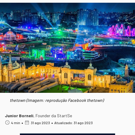
thetown (Imagem: reprodução Facebook thetown)
Junior Borneli
,
Founder da StartSe
•
•
4 min
31 ago 2023
Atualizado: 31 ago 2023