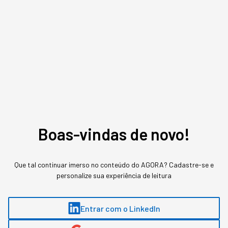
Na prática, não é bem isso que acontece, e tudo bem.
Só que nesse caso,
as empresas precisam mapear o
mercado, conhecer os competidores e analisar os
riscos para criar uma entrada calculada
, mas sem
postergar demais. Michel compara a
internacionalização ao plano de ter filhos: se a decisão
não é tomada, ela vai sendo jogada para frente,
esperando um momento ideal e, a gente sabe, esse
momento precisa ser criado, senão ele não existe.
Boas-vindas de novo!
VEJA TAMBÉM:
Que tal continuar imerso no conteúdo do AGORA? Cadastre-se e
Como se tornar global sem perder a essência?
personalize sua experiência de leitura
Por que o Nubank investiu US$ 135 milhões na
operação do México?
Entrar com o LinkedIn