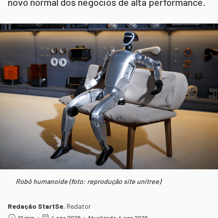
novo normal dos negócios de alta performance.
Robô humanoide (foto: reprodução site unitree)
Redação StartSe
,
Redator
•
•
10 min
4 ago 2026
Atualizado: 4 ago 2026