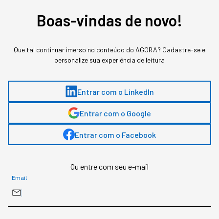
Boas-vindas de novo!
Que tal continuar imerso no conteúdo do AGORA? Cadastre-se e
personalize sua experiência de leitura
Entrar com o LinkedIn
Entrar com o Google
Entrar com o Facebook
Ou entre com seu e-mail
Entenda o que é fadiga decisória e como treinar julgamento
Email
de liderança antes da pressão da crise chegar.
Redação StartSe
,
Redator
•
•
7 min
7 ago 2026
Atualizado: 7 ago 2026