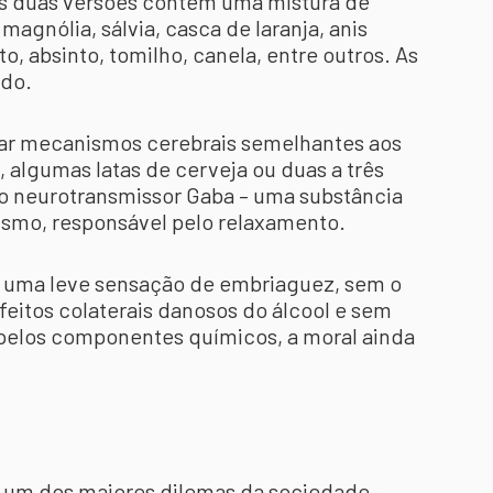
As duas versões contém uma mistura de
magnólia, sálvia, casca de laranja, anis
, absinto, tomilho, canela, entre outros. As
edo.
ivar mecanismos cerebrais semelhantes aos
, algumas latas de cerveja ou duas a três
o neurotransmissor Gaba – uma substância
ismo, responsável pelo relaxamento.
á uma leve sensação de embriaguez, sem o
efeitos colaterais danosos do álcool e sem
 pelos componentes químicos, a moral ainda
r um dos maiores dilemas da sociedade –