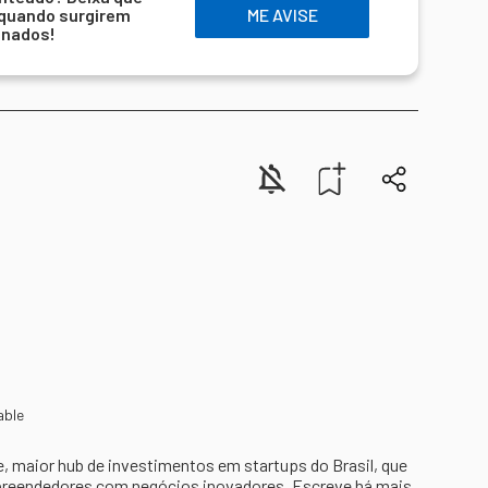
 quando surgirem
ME AVISE
onados!
able
, maior hub de investimentos em startups do Brasil, que
preendedores com negócios inovadores. Escreve há mais