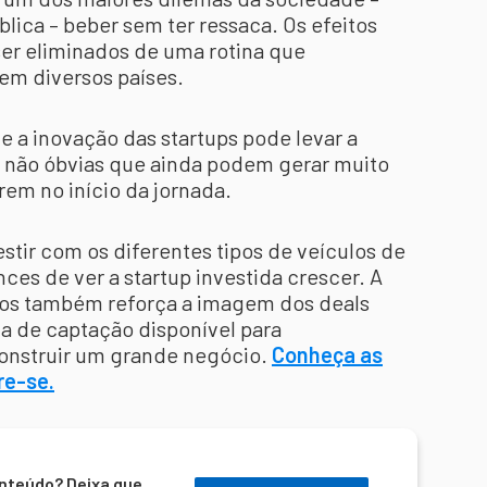
ica – beber sem ter ressaca. Os efeitos
r eliminados de uma rotina que
em diversos países.
 a inovação das startups pode levar a
as não óbvias que ainda podem gerar muito
em no início da jornada.
tir com os diferentes tipos de veículos de
ces de ver a startup investida crescer. A
rnos também reforça a imagem dos deals
da de captação disponível para
nstruir um grande negócio.
Conheça as
re-se.
nteúdo? Deixa que