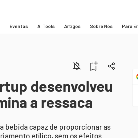
s
Eventos
AI Tools
Artigos
Sobre Nós
Para E
rtup desenvolveu
mina a ressaca
 bebida capaz de proporcionar as
iamento etílico, sem os efeitos