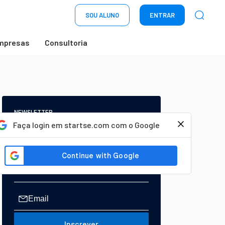
SOU ALUNO
ENTRAR
mpresas
Consultoria
NEWSLETTER
Start Seu dia:
Faça login em startse.com com o Google
A Newsletter do AGORA!
Inscrever