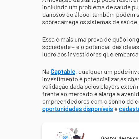
incluindo um problema de saúde públ
danosos do álcool também podem se
sobrecarrega os sistemas de saúde 
Essa é mais uma prova de quão longe
sociedade – e o potencial das idei
lucro aos investidores que embarcar
Na
Captable,
qualquer um pode inves
investimento e potencializar as chan
validação dada pelos players exte
frente ao mercado e alarga a aveni
empreendedores com o sonho de co
oportunidades disponíveis
e
cadast
Gostou deste co