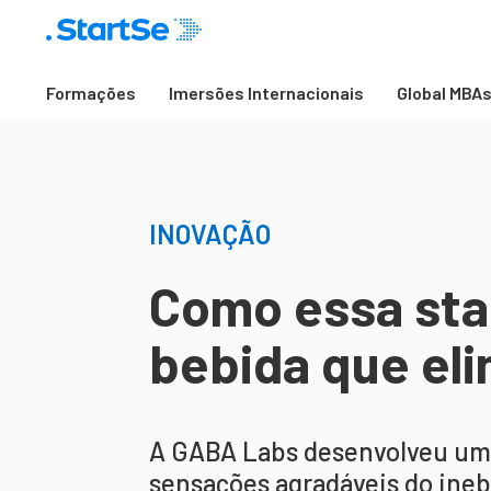
Formações
Imersões Internacionais
Global MBA
INOVAÇÃO
Como essa sta
bebida que eli
A GABA Labs desenvolveu uma
sensações agradáveis do inebr