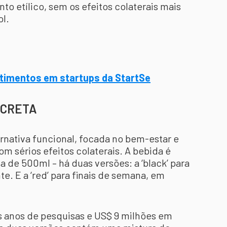
o etílico, sem os efeitos colaterais mais
ol.
stimentos em startups da StartSe
ECRETA
ernativa funcional, focada no bem-estar e
om sérios efeitos colaterais. A bebida é
a de 500ml – há duas versões: a ‘black’ para
e. E a ‘red’ para finais de semana, em
is anos de pesquisas e US$ 9 milhões em