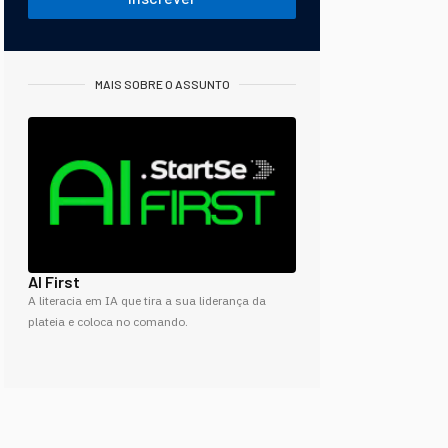
MAIS SOBRE O ASSUNTO
AI First
A literacia em IA que tira a sua liderança da
plateia e coloca no comando.