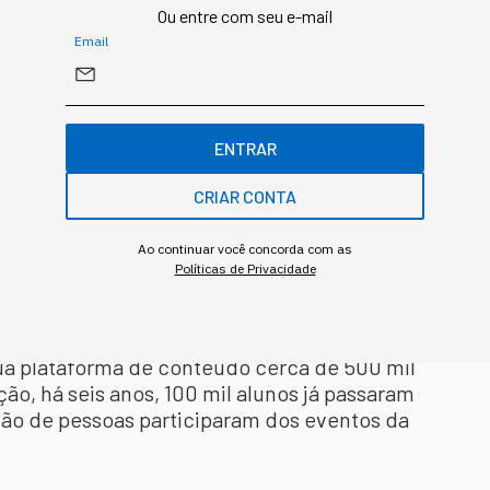
Ou entre com seu e-mail
Email
 CEO da Snaq (foto: divulgação)
da Fisher e atual CEO da Snaq, até a
ENTRAR
a no mercado uma lacuna pela produção de
CRIAR CONTA
ceitos complexos de inovação de forma
 propósito desde o dia 1, quando criamos a
zer parte do ecossistema
StartSe
nos
Ao continuar você concorda com as
Políticas de Privacidade
vel o nosso alcance, além de capturar
e na aceleração do crescimento”, reforça.
a plataforma de conteúdo cerca de 500 mil
ão, há seis anos, 100 mil alunos já passaram
hão de pessoas participaram dos eventos da