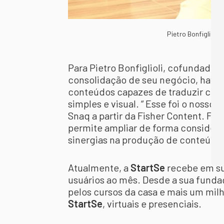
Pietro Bonfiglioli,
Para Pietro Bonfiglioli, cofundador 
consolidação de seu negócio, havi
conteúdos capazes de traduzir con
simples e visual. “ Esse foi o nosso
Snaq a partir da Fisher Content. Fa
permite ampliar de forma considerá
sinergias na produção de conteúdo 
Atualmente, a
StartSe
recebe em su
usuários ao mês. Desde a sua fundaç
pelos cursos da casa e mais um mil
StartSe
, virtuais e presenciais.