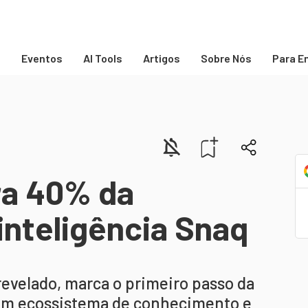
s
Eventos
AI Tools
Artigos
Sobre Nós
Para E
ra 40% da
inteligência Snaq
revelado, marca o primeiro passo da
 um ecossistema de conhecimento e