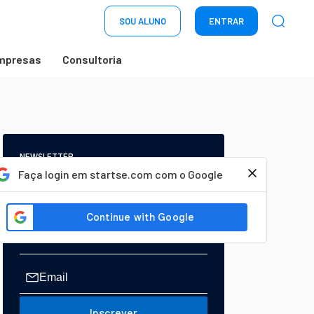
SOU ALUNO
ENTRAR
mpresas
Consultoria
NEWSLETTER
Start Seu dia:
Faça login em startse.com com o Google
A Newsletter do AGORA!
Inscrever