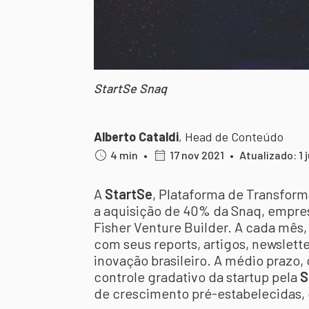
StartSe Snaq
Alberto Cataldi
,
Head de Conteúdo
4 min
•
17 nov 2021
•
Atualizado: 1 
A
StartSe
, Plataforma de Transfor
a aquisição de 40% da Snaq, empres
Fisher Venture Builder. A cada mês,
com seus reports, artigos, newslett
inovação brasileiro. A médio prazo
controle gradativo da startup pela
S
de crescimento pré-estabelecidas, 