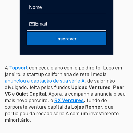
Inscrever
A
Topsort
começou o ano com o pé direito. Logo em
janeiro, a startup californiana de retail media
anunciou a captação de sua série A
, de valor não
divulgado, feita pelos fundos
Upload Ventures
,
Pear
VC
e
Quiet Capital.
Agora, a companhia anuncia o seu
mais novo parceiro: o
RX Ventures
, fundo de
corporate venture capital da
Lojas Renner,
que
participou da rodada série A com um investimento
minoritário.