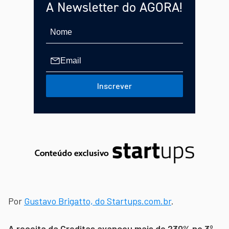
A Newsletter do AGORA!
Inscrever
Por
Gustavo Brigatto, do Startups.com.br
.
A receita da Creditas avançou mais de 230% no 3º