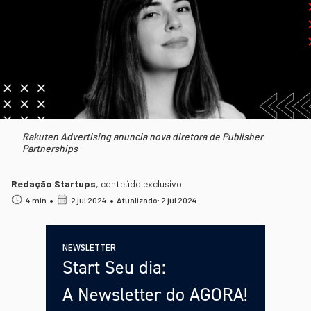
Rakuten Advertising anuncia nova diretora de Publisher
Partnerships
Redação Startups
,
conteúdo exclusivo
•
•
4 min
2 jul 2024
Atualizado: 2 jul 2024
NEWSLETTER
Start Seu dia:
A Newsletter do AGORA!