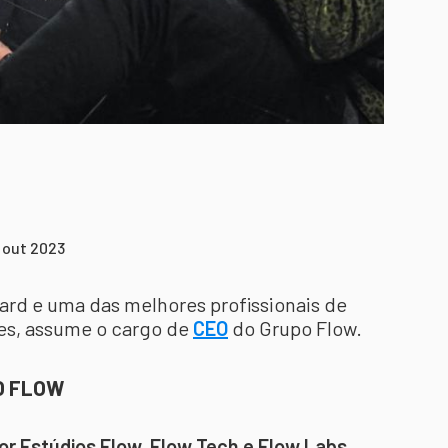
8 out 2023
rd e uma das melhores profissionais de
es, assume o cargo de
CEO
do Grupo Flow.
O FLOW
r Estúdios Flow, Flow Tech e Flow Labs
,