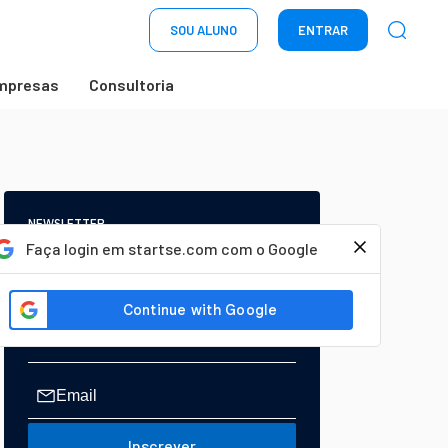
SOU ALUNO
ENTRAR
mpresas
Consultoria
NEWSLETTER
Start Seu dia:
Faça login em startse.com com o Google
A Newsletter do AGORA!
Inscrever