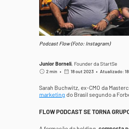
Podcast Flow (Foto: Instagram)
Junior Borneli
,
Founder da StartSe
2 min
•
18 out 2023
•
Atualizado: 1
Sarah Buchwitz, ex-CMO da Masterca
marketing
do Brasil segundo a Forb
FLOW PODCAST SE TORNA GRUP
A formação da holding,
composta po