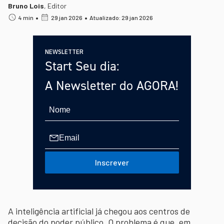
Bruno Lois
,
Editor
•
•
4 min
29 jan 2026
Atualizado: 29 jan 2026
NEWSLETTER
Start Seu dia:
A Newsletter do AGORA!
Inscrever
A inteligência artificial já chegou aos centros de
decisão do poder público. O problema é que, em