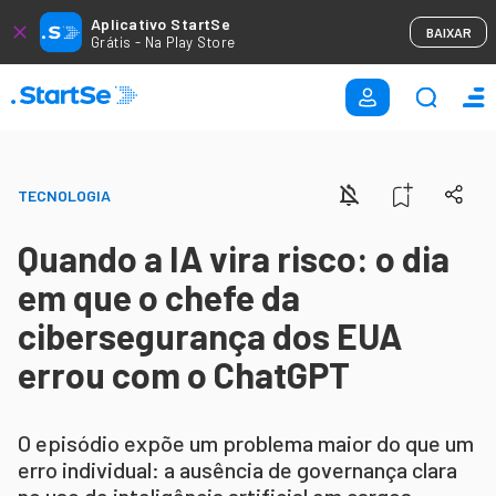
Aplicativo StartSe
BAIXAR
Grátis - Na Play Store
TECNOLOGIA
Quando a IA vira risco: o dia
em que o chefe da
cibersegurança dos EUA
errou com o ChatGPT
O episódio expõe um problema maior do que um
erro individual: a ausência de governança clara
no uso de inteligência artificial em cargos