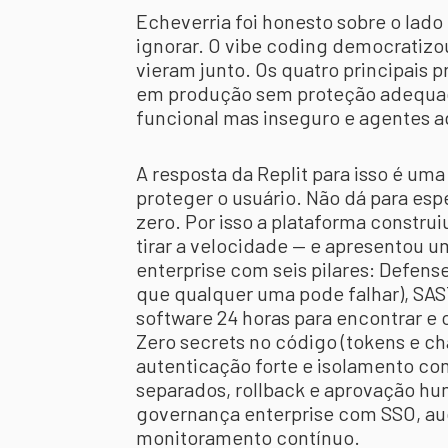
Echeverria foi honesto sobre o lado
ignorar. O vibe coding democratizo
vieram junto. Os quatro principais
em produção sem proteção adequad
funcional mas inseguro e agentes 
A resposta da Replit para isso é um
proteger o usuário. Não dá para es
zero. Por isso a plataforma const
tirar a velocidade — e apresentou
enterprise com seis pilares: Defen
que qualquer uma pode falhar), SA
software 24 horas para encontrar e 
Zero secrets no código (tokens e c
autenticação forte e isolamento co
separados, rollback e aprovação hu
governança enterprise com SSO, aud
monitoramento contínuo.