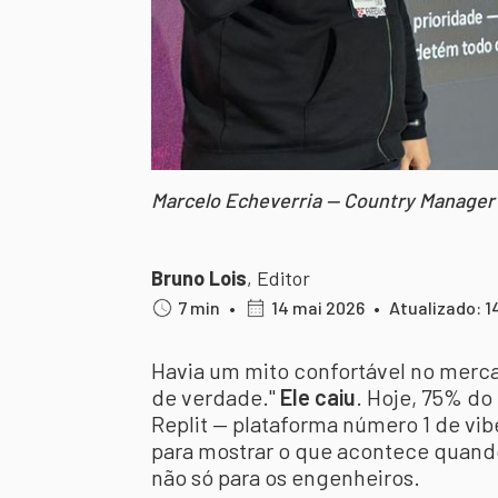
Marcelo Echeverria — Country Manager B
Bruno Lois
,
Editor
7 min
•
14 mai 2026
•
Atualizado: 1
Havia um mito confortável no merca
de verdade."
Ele caiu
. Hoje, 75% do 
Replit — plataforma número 1 de vib
para mostrar o que acontece quand
não só para os engenheiros.