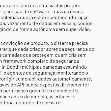
 que a maioria dos entusiastas prefere
u a criação de software… mas os riscos
 problemas que já estão acontecendo: apps
a, vazamento de dados em escala, código
agindo de forma autônoma sem supervisão.
a convicção de produto: o sistema precisa
perar que cada criador aprenda segurança do
ruiu camadas que protegem quem cria sem
 um framework completo de segurança
se in Depth (múltiplas camadas assumindo
ST e agentes de segurança monitorando o
corrigir vulnerabilidades automaticamente,
haves de API nunca expostos diretamente),
m permissões granulares e ambientes
mana antes de mudanças críticas, e
itoria, controle de acesso e