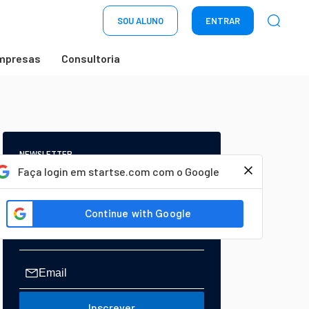
SOU ALUNO
ENTRAR
mpresas
Consultoria
NEWSLETTER
Start Seu dia:
Faça login em startse.com com o Google
A Newsletter do AGORA!
Inscrever