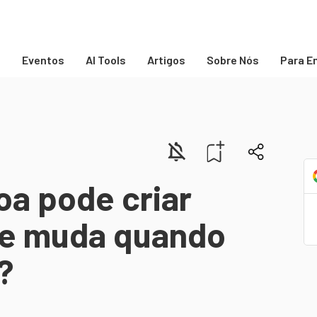
s
Eventos
AI Tools
Artigos
Sobre Nós
Para E
oa pode criar
ue muda quando
?