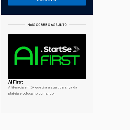
MAIS SOBRE O ASSUNTO
AI First
A literacia em IA que tira a sua liderança da
plateia e coloca no comando.