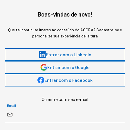
Entenda como está sendo traçado o Futuro do
Dinheiro e a Revolução Digital dos Pagamentos
no
Boas-vindas de novo!
INNOVATION PAY
,
evento gratuito da StartSe
que
será realizado nos dias 6, 7 e 8 de abril, das 17h às 20h.
Que tal continuar imerso no conteúdo do AGORA? Cadastre-se e
Inscreva-se aqui e aprenda com as maiores
personalize sua experiência de leitura
referências do Brasil e do mundo!
Entrar com o LinkedIn
Gostou deste conteúdo? Deixa que a gente te avisa
quando surgirem assuntos relacionados!
Entrar com o Google
ME AVISE
Entrar com o Facebook
Ou entre com seu e-mail
Email