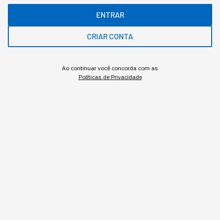
ENTRAR
CRIAR CONTA
Ao continuar você concorda com as
Políticas de Privacidade
Assuntos relacionados
China
Nova Economia
Estados Unidos
Sabrina Bezerra
,
jornalista
Sabrina Bezerra, head de conteúdo na StartSe, possui mais de 13 anos de