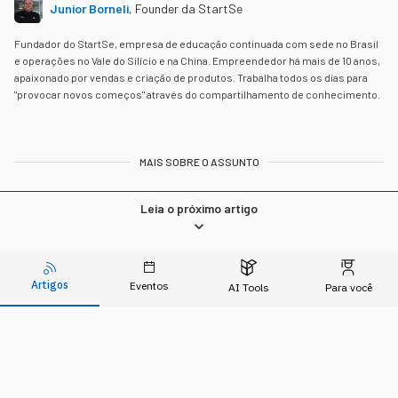
Junior Borneli
,
Founder da StartSe
Fundador do StartSe, empresa de educação continuada com sede no Brasil
e operações no Vale do Silício e na China. Empreendedor há mais de 10 anos,
apaixonado por vendas e criação de produtos. Trabalha todos os dias para
"provocar novos começos" através do compartilhamento de conhecimento.
MAIS SOBRE O ASSUNTO
Leia o próximo artigo
Artigos
Eventos
TECNOLOGIA
AI Tools
Para você
Chatbot ou Agentes
Autônomos: qual a diferença