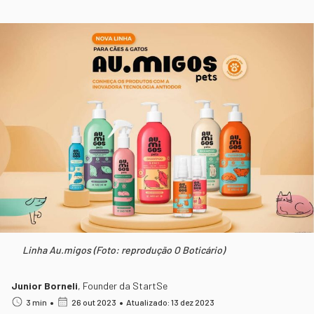
Linha Au.migos (Foto: reprodução O Boticário)
Junior Borneli
,
Founder da StartSe
•
•
3 min
26 out 2023
Atualizado: 13 dez 2023