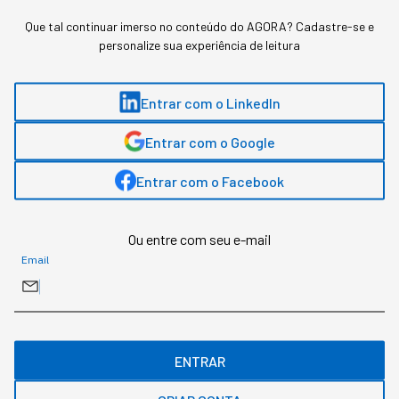
Que tal continuar imerso no conteúdo do AGORA? Cadastre-se e
personalize sua experiência de leitura
Entrar com o LinkedIn
Entrar com o Google
Entrar com o Facebook
Ou entre com seu e-mail
Email
Assuntos relacionados
ENTRAR
Startups
Negócios
Investimentos