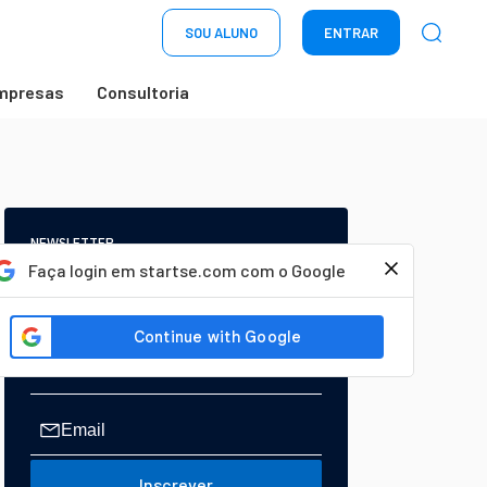
SOU ALUNO
ENTRAR
mpresas
Consultoria
NEWSLETTER
Start Seu dia:
Faça login em startse.com com o Google
A Newsletter do AGORA!
Inscrever