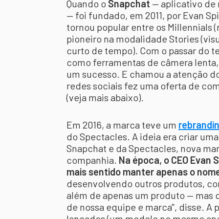
Quando o
Snapchat
— aplicativo d
— foi fundado, em 2011, por Evan S
tornou popular entre os Millennials 
pioneiro na modalidade Stories (vis
curto de tempo). Com o passar do t
como ferramentas de câmera lenta, fi
um sucesso. E chamou a atenção do 
redes sociais fez uma oferta de co
(veja mais abaixo).
Em 2016, a marca teve um
rebrandi
do Spectacles. A ideia era criar um
Snapchat e da Spectacles, nova ma
companhia.
Na época, o CEO Evan S
mais sentido manter apenas o nom
desenvolvendo outros produtos, c
além de apenas um produto — mas qu
de nossa equipe e marca", disse. A p
lançados (um modelo no mesmo ano, 