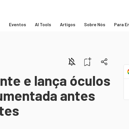
s
Eventos
AI Tools
Artigos
Sobre Nós
Para E
ente e lança óculos
aumentada antes
tes