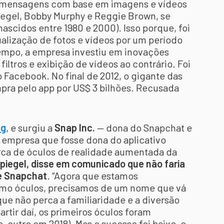
e mensagens com base em imagens e vídeos
piegel, Bobby Murphy e Reggie Brown, se
(nascidos entre 1980 e 2000). Isso porque, foi
ualização de fotos e vídeos por um período
empo, a empresa investiu em inovações
ltros e exibição de vídeos ao contrário. Foi
Facebook. No final de 2012, o gigante das
mpra pelo app por US$ 3 bilhões. Recusada
ng
,
e surgiu a
Snap Inc.
— dona do Snapchat e
a empresa que fosse dona do aplicativo
rca de óculos de realidade aumentada da
piegel, disse em comunicado que não faria
e Snapchat
. “Agora que estamos
omo óculos, precisamos de um nome que vá
e não perca a familiaridade e a diversão
artir daí, os primeiros óculos foram
outro em 2018). Mas o sucesso foi baixo, e