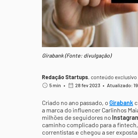
Girabank (Fonte: divulgação)
Redação Startups
,
conteúdo exclusivo
5 min
•
28 fev 2023
•
Atualizado: 1
Criado no ano passado, o
Girabank
c
a marca do influencer Carlinhos Ma
milhões de seguidores no
Instagra
caminho complicado para a fintech
correntistas e chegou a ser exposta