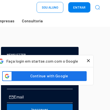
SOU ALUNO
ENTRAR
mpresas
Consultoria
NEWSLETTER
Start Seu dia:
Faça login em startse.com com o Google
A Newsletter do AGORA!
Inscrever