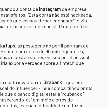
quando a conta de
Instagram
da empresa
insatisfeitos. “Esta conta não está hackeada,
banco que cansou de ser enganada”, dizia
ial do banco na rede social. O quiprocó foi
tartups
, as postagens no perfil partiram de
arketing com cerca de 90 mil seguidores,
hia, e postou stories em seu perfil pessoal
iria expor a verdade sobre a fintech que
 na conta invadida do
Girabank
– que em
oal do influencer – , ele compartilhou prints
de que o banco digital estaria “roubando”
“mascarando-os” em meio a erros de
entados, estariam dificuldade em fazer