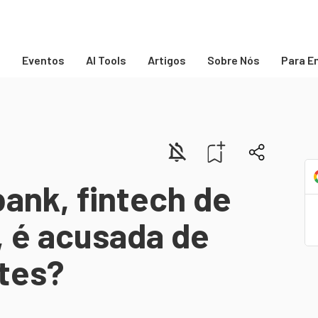
s
Eventos
AI Tools
Artigos
Sobre Nós
Para E
bank, fintech de
, é acusada de
ntes?