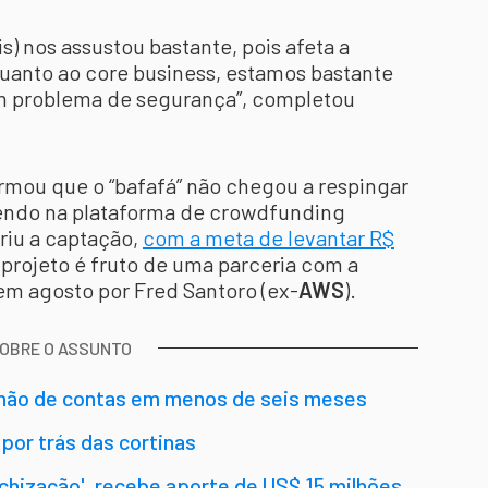
s) nos assustou bastante, pois afeta a
uanto ao core business, estamos bastante
um problema de segurança”, completou
rmou que o “bafafá” não chegou a respingar
azendo na plataforma de crowdfunding
riu a captação,
com a meta de levantar R$
 projeto é fruto de uma parceria com a
 em agosto por Fred Santoro (ex-
AWS
).
SOBRE O ASSUNTO
ilhão de contas em menos de seis meses
por trás das cortinas
techização', recebe aporte de US$ 15 milhões