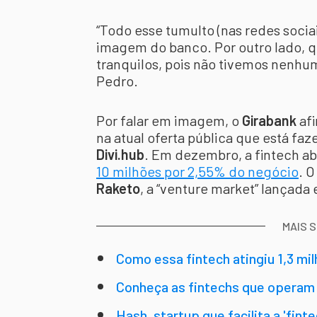
“Todo esse tumulto (nas redes sociai
imagem do banco. Por outro lado, q
tranquilos, pois não tivemos nenh
Pedro.
Por falar em imagem, o
Girabank
afi
na atual oferta pública que está f
Divi.hub
. Em dezembro, a fintech ab
10 milhões por 2,55% do negócio
. O
Raketo
, a “venture market” lançada
MAIS 
Como essa fintech atingiu 1,3 m
Conheça as fintechs que operam 
Hash, startup que facilita a 'fin