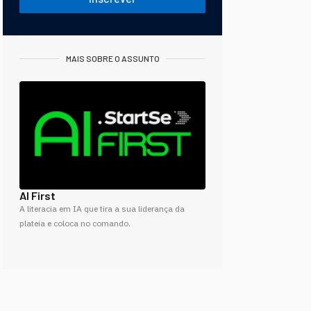
MAIS SOBRE O ASSUNTO
AI First
A literacia em IA que tira a sua liderança da
plateia e coloca no comando.