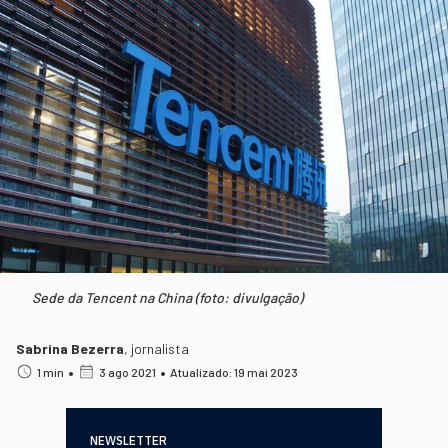
Sede da Tencent na China (foto: divulgação)
Sabrina Bezerra
,
jornalista
•
•
1 min
3 ago 2021
Atualizado: 19 mai 2023
NEWSLETTER