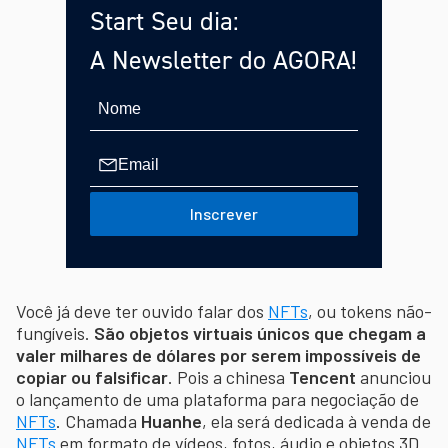
Start Seu dia:
A Newsletter do AGORA!
Inscrever
Você já deve ter ouvido falar dos
NFTs
, ou tokens não-
fungíveis.
São objetos virtuais únicos que chegam a
valer milhares de dólares por serem impossíveis de
copiar ou falsificar
. Pois a chinesa
Tencent
anunciou
o lançamento de uma plataforma para negociação de
NFTs
. Chamada
Huanhe
, ela será dedicada à venda de
NFTs
em formato de vídeos, fotos, áudio e objetos 3D.