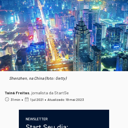
Shenzhen, na China (foto: Getty)
Tainá Freitas
,
jornalista da StartSe
•
•
31 min
1 jul 2021
Atualizado: 19 mai 2023
NEWSLETTER
Start Seu dia: