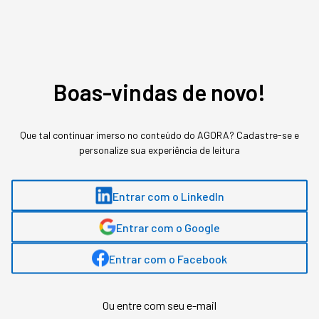
Assuntos relacionados
Magazine Luiza
Pix
Boas-vindas de novo!
Redação Startups
,
conteúdo exclusivo
Que tal continuar imerso no conteúdo do AGORA? Cadastre-se e
O mais conceituado portal sobre startups do Brasil. Veja mais em
personalize sua experiência de leitura
www.startups.com.br.
Entrar com o LinkedIn
MAIS SOBRE O ASSUNTO
Entrar com o Google
Leia o próximo artigo
Entrar com o Facebook
Ou entre com seu e-mail
TECNOLOGIA