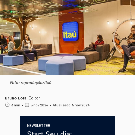
Foto: reprodução/Itaú
Bruno Lois
,
Editor
•
•
3 min
5 nov 2024
Atualizado: 5 nov 2024
NEWSLETTER
Start Seu dia: