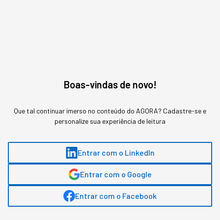
Boas-vindas de novo!
Que tal continuar imerso no conteúdo do AGORA? Cadastre-se e
personalize sua experiência de leitura
O PITCH DE 7 A 10 MINUTOS
Entrar com o LinkedIn
Com um tempo mais folgado de apresentação, você
pode investir em materiais de apoio como PowerPoint,
Entrar com o Google
Prezi, entre outros.
Rodrigo Borges
, um dos
fundadores do BuscaPé e atual sócio da DOMO Invest,
Entrar com o Facebook
acredita que o material de apoio tem uma importância
fundamental: “Principalmente para empresas com