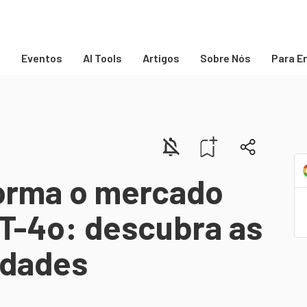
s
Eventos
AI Tools
Artigos
Sobre Nós
Para E
orma o mercado
T-4o: descubra as
idades