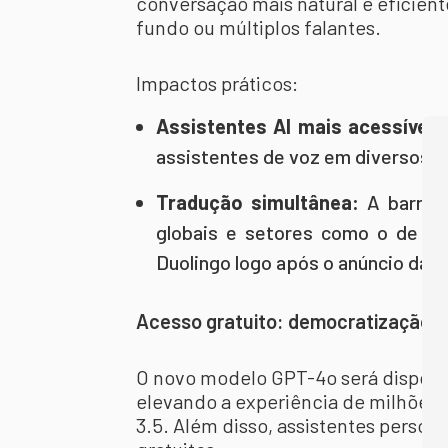
conversação mais natural e eficie
fundo ou múltiplos falantes.
Impactos práticos:
Assistentes AI mais acessíveis
assistentes de voz em diversos s
Tradução simultânea:
A barreir
globais e setores como o de ed
Duolingo logo após o anúncio da 
Acesso gratuito: democratização d
O novo modelo GPT-4o será disponi
elevando a experiência de milhões 
3.5. Além disso, assistentes perso