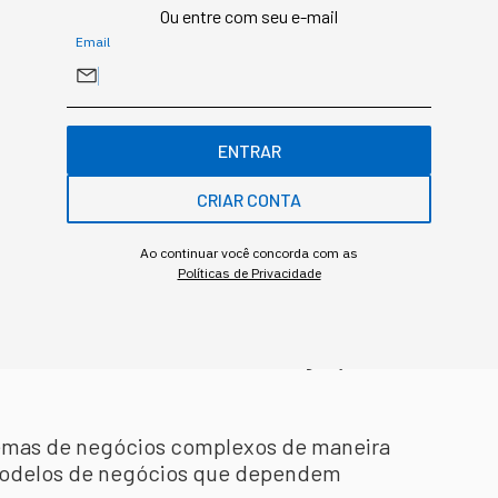
Ou entre com seu e-mail
Email
s AI:
Mais pessoas e empresas terão acesso
onando a automação de tarefas.
ENTRAR
entes personalizados podem melhorar a
CRIAR CONTA
iais ao automatizar tarefas repetitivas.
Ao continuar você concorda com as
Políticas de Privacidade
 de custos e novas oportunidades
or milhão de tokens torna a integração de IA
blemas de negócios complexos de maneira
 modelos de negócios que dependem