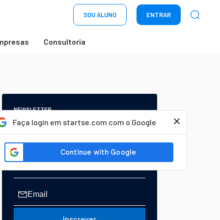
SOU ALUNO
ENTRAR
mpresas
Consultoria
NEWSLETTER
Start Seu dia:
Faça login em startse.com com o Google
A Newsletter do AGORA!
Inscrever