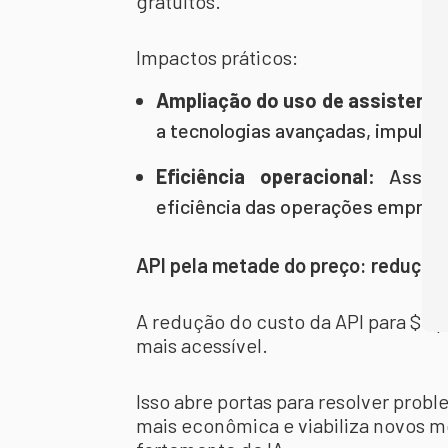
gratuitos.
Impactos práticos:
Ampliação do uso de assistente
a tecnologias avançadas, impulsi
Eficiência operacional:
Assist
eficiência das operações empresar
API pela metade do preço: redução
A redução do custo da API para $5 p
mais acessível.
Isso abre portas para resolver pro
mais econômica e viabiliza novos