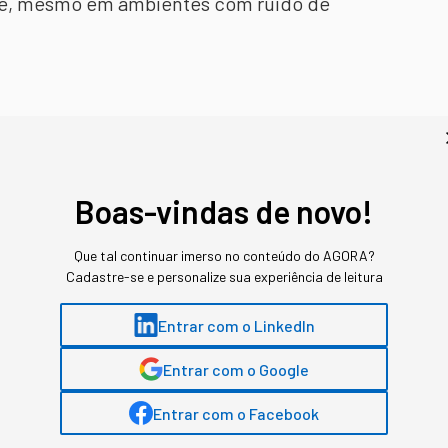
nte, mesmo em ambientes com ruído de
:
A interação fluida vai popularizar o uso de
etores.
a linguística diminui, favorecendo negócios
Boas-vindas de novo!
ucação, refletido pela queda nas ações do
Que tal continuar imerso no conteúdo do AGORA?
OpenAI.
Cadastre-se e personalize sua experiência de leitura
a tecnologia
Entrar com o LinkedIn
Entrar com o Google
bilizado gratuitamente no ChatGPT,
de usuários que antes usavam a versão GPT-
Entrar com o Facebook
nalizados na GPT Store também serão