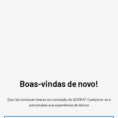
meses para descobrir o
prejuízo
A Amazon queimou US$ 1,8 milhão em cinco
meses num projeto que nunca foi ao ar. A origem
do rombo estava na métrica de adoção, não no
modelo.
Boas-vindas de novo!
Que tal continuar imerso no conteúdo do AGORA? Cadastre-se e
personalize sua experiência de leitura