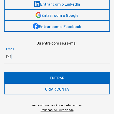
Entrar com o LinkedIn
Entrar com o Google
Entrar com o Facebook
Esse valor faria muitas empresas médias fecharem as portas,
para a Amazon, entra no backlog de "aprendizados"
Ou entre com seu e-mail
Redação StartSe
,
Redator
Email
•
•
10 min
5 ago 2026
Atualizado: 5 ago 2026
NEWSLETTER
Start Seu dia:
ENTRAR
A Newsletter do AGORA!
CRIAR CONTA
Ao continuar você concorda com as
Políticas de Privacidade