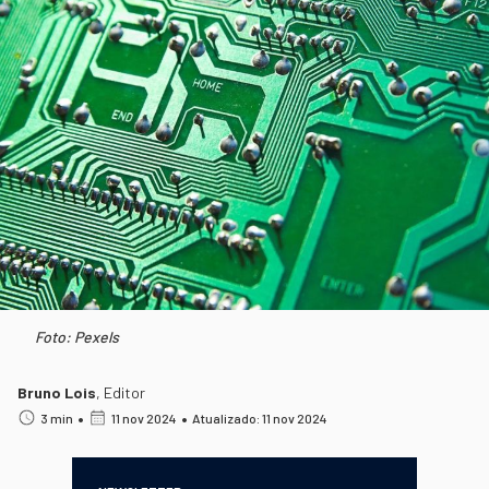
Foto: Pexels
Bruno Lois
,
Editor
•
•
3 min
11 nov 2024
Atualizado: 11 nov 2024