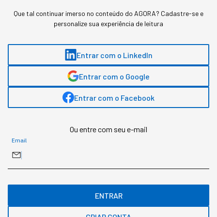
Que tal continuar imerso no conteúdo do AGORA? Cadastre-se e
personalize sua experiência de leitura
Gostou deste conteúdo? Deixa que a gente te avisa
quando surgirem assuntos relacionados!
Entrar com o LinkedIn
ME AVISE
Entrar com o Google
Entrar com o Facebook
Ou entre com seu e-mail
Email
ENTRAR
CRIAR CONTA