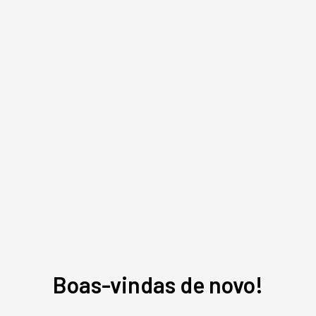
Redação Startups
,
conteúdo exclusivo
O mais conceituado portal sobre startups do Brasil. Veja mais em
www.startups.com.br.
MAIS SOBRE O ASSUNTO
Leia o próximo artigo
GESTÃO DO NEGÓCIO
Um terço da sua empresa
Boas-vindas de novo!
sabota a adoção em