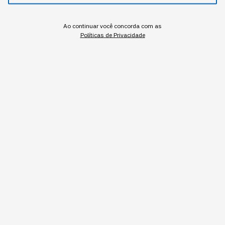
A resistência à IA raramente chega à gestão na forma de
Ao continuar você concorda com as
recusa declarada.
Políticas de Privacidade
Redação StartSe
,
Redator
•
•
8 min
7 ago 2026
Atualizado: 7 ago 2026
NEWSLETTER
Start Seu dia:
A Newsletter do AGORA!
Inscrever