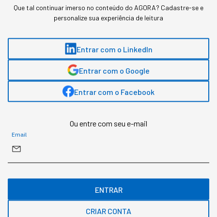
Inteligência Artificial
Que tal continuar imerso no conteúdo do AGORA? Cadastre-se e
personalize sua experiência de leitura
Duas pesquisas mediram a resistência dentro
das empresas, e um estudo da Apollo descreve
Entrar com o LinkedIn
o mecanismo econômico que corre em paralelo.
Entrar com o Google
Entrar com o Facebook
Ou entre com seu e-mail
Email
ENTRAR
CRIAR CONTA