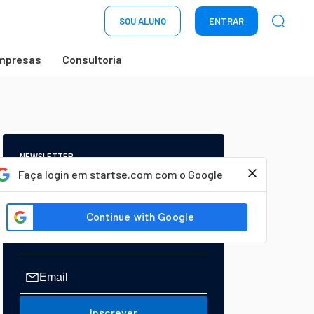
SOU ALUNO
ENTRAR
mpresas
Consultoria
NEWSLETTER
Start Seu dia:
Faça login em startse.com com o Google
A Newsletter do AGORA!
Inscrever