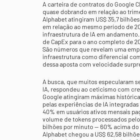
A carteira de contratos do Google 
quase dobrando em relação ao trimes
Alphabet atingiram US$ 35,7 bilhõe
em relação ao mesmo período de 202
infraestrutura de IA em andamento
de CapEx para o ano completo de 20
São números que revelam uma empr
infraestrutura como diferencial co
dessa aposta com velocidade surp
A busca, que muitos especularam s
IA, respondeu ao ceticismo com cre
Google atingiram máximas histórica
pelas experiências de IA integradas
40% em usuários ativos mensais pag
volume de tokens processados pelo
bilhões por minuto — 60% acima do t
Alphabet chegou a US$ 62,58 bilhõe