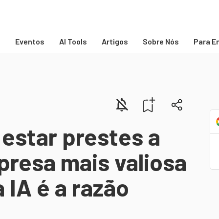
s
Eventos
AI Tools
Artigos
Sobre Nós
Para E
estar prestes a
presa mais valiosa
 IA é a razão