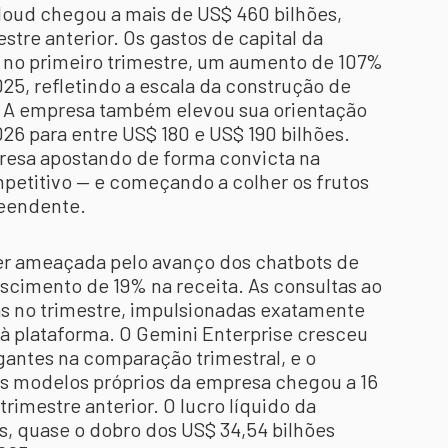
Cloud chegou a mais de US$ 460 bilhões,
tre anterior. Os gastos de capital da
s no primeiro trimestre, um aumento de 107%
5, refletindo a escala da construção de
. A empresa também elevou sua orientação
26 para entre US$ 180 e US$ 190 bilhões.
esa apostando de forma convicta na
mpetitivo — e começando a colher os frutos
reendente.
er ameaçada pelo avanço dos chatbots de
scimento de 19% na receita. As consultas ao
s no trimestre, impulsionadas exatamente
 à plataforma. O Gemini Enterprise cresceu
antes na comparação trimestral, e o
s modelos próprios da empresa chegou a 16
rimestre anterior. O lucro líquido da
s, quase o dobro dos US$ 34,54 bilhões