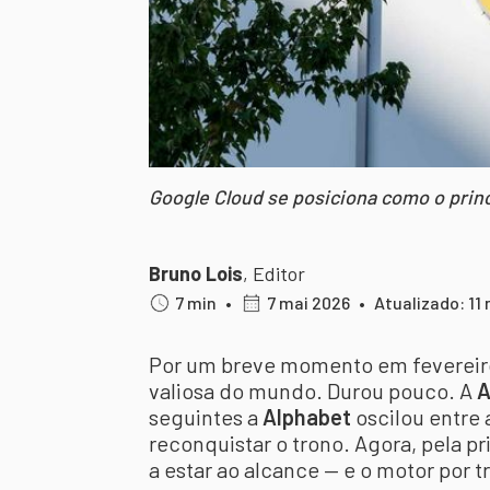
Google Cloud se posiciona como o princi
Bruno Lois
,
Editor
7 min
•
7 mai 2026
•
Atualizado: 11
Por um breve momento em fevereiro
valiosa do mundo. Durou pouco. A
A
seguintes a
Alphabet
oscilou entre 
reconquistar o trono. Agora, pela p
a estar ao alcance — e o motor por tr