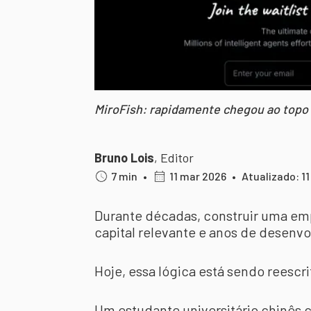
MiroFish: rapidamente chegou ao topo d
Bruno Lois
,
Editor
7 min
•
11 mar 2026
•
Atualizado: 1
Durante décadas, construir uma emp
capital relevante e anos de desenv
Hoje, essa lógica está sendo reescri
Um estudante universitário chinê