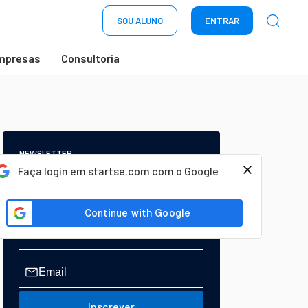
SOU ALUNO
ENTRAR
mpresas
Consultoria
NEWSLETTER
Start Seu dia:
Faça login em startse.com com o Google
A Newsletter do AGORA!
Inscrever