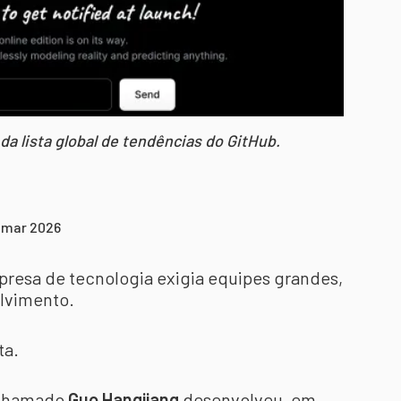
a lista global de tendências do GitHub.
1 mar 2026
resa de tecnologia exigia equipes grandes,
olvimento.
ta.
s chamado
Guo Hangjiang
desenvolveu, em