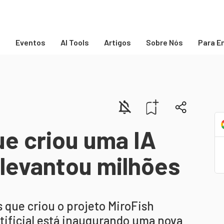
s
Eventos
AI Tools
Artigos
Sobre Nós
Para E
e criou uma IA
á levantou milhões
s que criou o projeto MiroFish
tificial está inaugurando uma nova