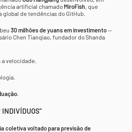
igência artificial chamado
MiroFish
, que
a global de tendências do GitHub.
ebeu
30 milhões de yuans em investimento
—
ário Chen Tianqiao, fundador do Shanda
 a velocidade.
logia.
duação.
 INDIVÍDUOS”
ia coletiva voltado para previsão de