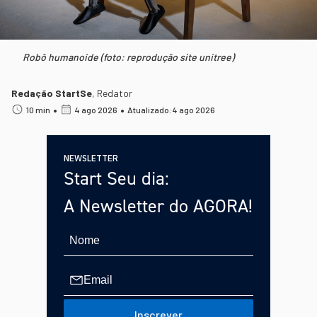
Robô humanoide (foto: reprodução site unitree)
Redação StartSe
,
Redator
•
•
10 min
4 ago 2026
Atualizado: 4 ago 2026
NEWSLETTER
Start Seu dia:
A Newsletter do AGORA!
Inscrever