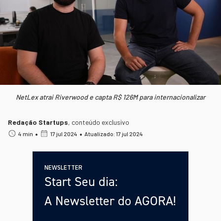
NetLex atrai Riverwood e capta R$ 126M para internacionalizar
Redação Startups
,
conteúdo exclusivo
•
•
4 min
17 jul 2024
Atualizado: 17 jul 2024
NEWSLETTER
Start Seu dia:
A Newsletter do AGORA!