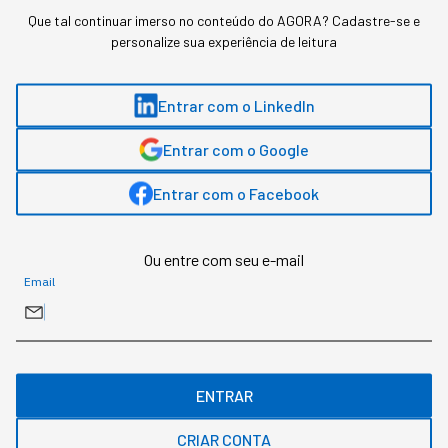
Que tal continuar imerso no conteúdo do AGORA? Cadastre-se e
personalize sua experiência de leitura
Entrar com o LinkedIn
Entrar com o Google
Entrar com o Facebook
Ou entre com seu e-mail
Email
Esse valor faria muitas empresas médias fecharem as portas,
para a Amazon, entra no backlog de "aprendizados"
Redação StartSe
,
Redator
ENTRAR
•
•
10 min
5 ago 2026
Atualizado: 5 ago 2026
CRIAR CONTA