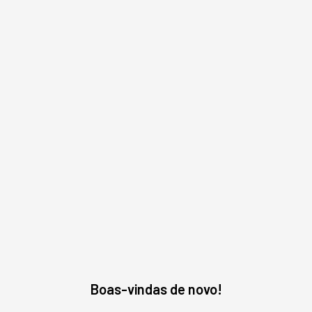
Leia o próximo artigo
GESTÃO DO NEGÓCIO
Amazon queima US$1,8
milhão em tokens: levou 5
meses para descobrir o
prejuízo
A Amazon queimou US$ 1,8 milhão em cinco
meses num projeto que nunca foi ao ar. A origem
do rombo estava na métrica de adoção, não no
modelo.
Boas-vindas de novo!