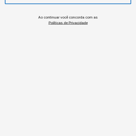
NEWSLETTER
Start Seu dia:
Ao continuar você concorda com as
Políticas de Privacidade
A Newsletter do AGORA!
Inscrever
A Amazon gastou US$ 1,8 milhão em uma
ferramenta de inteligência artificial que nunca foi
lançada, estourou o orçamento previsto em 860% e
rodou cinco meses antes de alguém notar a conta.