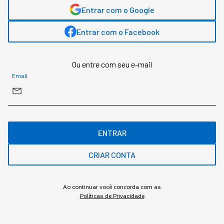
Entrar com o Google
Aos poucos, a presença de robôs está virando o
Entrar com o Facebook
novo normal dos negócios de alta performance.
Ou entre com seu e-mail
Email
ENTRAR
CRIAR CONTA
Ao continuar você concorda com as
Políticas de Privacidade
Robô humanoide (foto: reprodução site unitree)