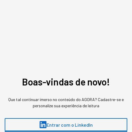
Redação Startups
,
conteúdo exclusivo
O mais conceituado portal sobre startups do Brasil. Veja mais em
www.startups.com.br.
MAIS SOBRE O ASSUNTO
Leia o próximo artigo
Boas-vindas de novo!
INOVAÇÃO
Que tal continuar imerso no conteúdo do AGORA? Cadastre-se e
personalize sua experiência de leitura
Os robôs, que antes eram só
da fábrica, estão sendo
Entrar com o LinkedIn
"promovidos"